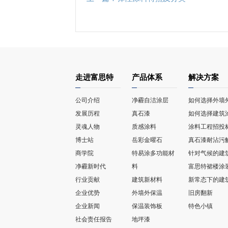
走进富思特
产品体系
解决方案
公司介绍
净霾自洁涂层
如何选择外墙
发展历程
真石漆
如何选择建筑
灵魂人物
质感涂料
涂料工程招投
博士站
岳彩金曜石
真石漆耐沾污
商学院
特易涂多功能材
针对气候的建
净霾新时代
料
富思特裙楼涂
行业贡献
建筑新材料
新常态下的建
企业优势
外墙外保温
旧房翻新
企业新闻
保温装饰板
特色小镇
社会责任报告
地坪漆