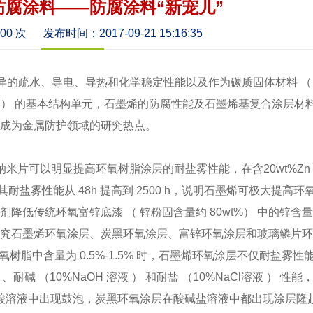
防腐涂料——防腐涂料“新宠儿”
400 次
发布时间：2017-09-21 15:16:35
异的疏水、导电、导热和化学稳定性能以及作为碳质固体材料
（
）
的基本结构单元，石墨烯的防腐性能及石墨烯基复合涂层材
展成为金属防护领域的研究热点。
纳米片可以明显提高环氧树脂涂层的耐盐雾性能，在含
20wt%Zn
其耐盐雾性能从
48h
提高到
2500 h
，说明石墨烯可极大提高环
制剂降低传统环氧富锌底漆
（
锌粉固含量约
80wt%
）
中的锌含
研究石墨烯环氧涂层、炭黑环氧涂层、富锌环氧涂层和玻璃鳞片
氧树脂中含量为
0.5%-1.5%
时，石墨烯环氧涂层不仅耐盐雾性
）、耐碱
（
10%NaOH
溶液
）
和耐盐
（
10%NaCl
溶液
）
性能
酸溶液中出现鼓泡，炭黑环氧涂层在酸碱盐溶液中都出现涂层隆