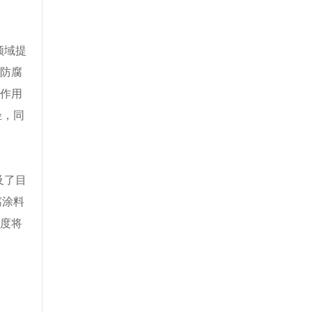
领域提
到防腐
护作用
轻，同
及了目
腐涂料
速度将
）