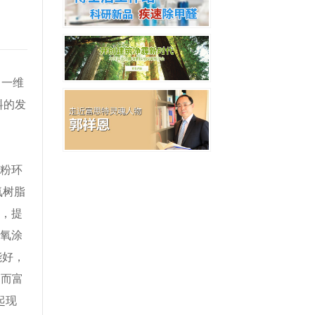
一维
料的发
粉环
氧树脂
量，提
环氧涂
能好，
，而富
起现