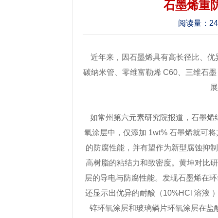
石墨烯重
阅读量：
2
近年来，因石墨烯具有高长径比、优
碳纳米管、零维富勒烯
C60
、三维石墨
如常州第六元素研究院报道，石墨烯
氧涂层中，仅添加
1wt%
石墨烯就可将
的防腐性能，并有望作为新型腐蚀抑
高树脂的粘结力和致密度。黄坤对比
层的导电与防腐性能。发现石墨烯在环
还显示出优异的耐酸（
10%HCl
溶液
锌环氧涂层和玻璃鳞片环氧涂层在盐