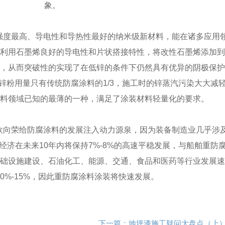
象。
度最高、导电性和导热性最好的纳米级新材料，能在诸多应用
是利用石墨烯良好的导电性和片状搭接特性，将改性石墨烯添加
络，从而突破性的实现了在低锌的条件下仍然具有优异的阴极保
锌粉用量只有传统防腐涂料的
1/3
，施工时的锌蒸汽污染大大减
涂料领域已知的最薄的一种，满足了涂装材料轻量化的要求。
向荣给防腐涂料的发展注入动力源泉，因为装备制造业几乎涉
经济在未来
10
年内将保持
7%-8%
的高速平稳发展，与船舶重防
基础设施建设、石油化工、能源、交通、食品和医药等行业发展
10%-15%
，因此重防腐涂料涂装将快速发展。
下一篇：
地坪漆施工疑问大盘点（上