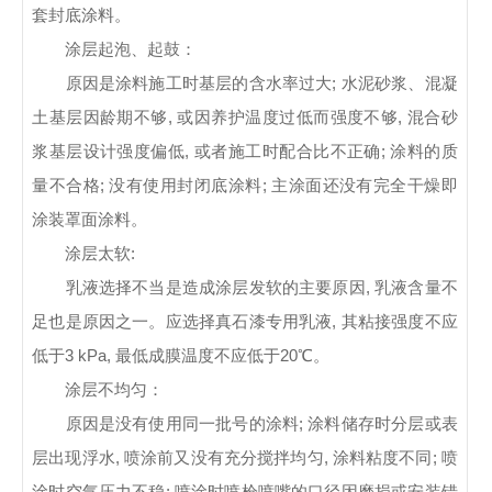
套封底涂料。
涂层起泡、起鼓：
原因是涂料施工时基层的含水率过大; 水泥砂浆、混凝
土基层因龄期不够, 或因养护温度过低而强度不够, 混合砂
浆基层设计强度偏低, 或者施工时配合比不正确; 涂料的质
量不合格; 没有使用封闭底涂料; 主涂面还没有完全干燥即
涂装罩面涂料。
涂层太软:
乳液选择不当是造成涂层发软的主要原因, 乳液含量不
足也是原因之一。应选择真石漆专用乳液, 其粘接强度不应
低于3 kPa, 最低成膜温度不应低于20℃。
涂层不均匀：
原因是没有使用同一批号的涂料; 涂料储存时分层或表
层出现浮水, 喷涂前又没有充分搅拌均匀, 涂料粘度不同; 喷
涂时空气压力不稳; 喷涂时喷枪喷嘴的口径因磨损或安装错