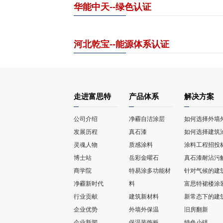
华能中天--绿色认证
河北乾宝--能源体系认证
走进富思特
产品体系
解决方案
公司介绍
净霾自洁涂层
如何选择外墙
发展历程
真石漆
如何选择建筑
灵魂人物
质感涂料
涂料工程招投
博士站
岳彩金曜石
真石漆耐沾污
商学院
特易涂多功能材
针对气候的建
净霾新时代
料
富思特裙楼涂
行业贡献
建筑新材料
新常态下的建
企业优势
外墙外保温
旧房翻新
企业新闻
保温装饰板
特色小镇